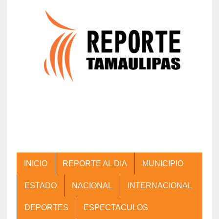
INICIO
REPORTE AL DIA
MUNICIPIO
ESTADO
NACIONAL
INTERNACIONAL
DEPORTES
ESPECTACULOS