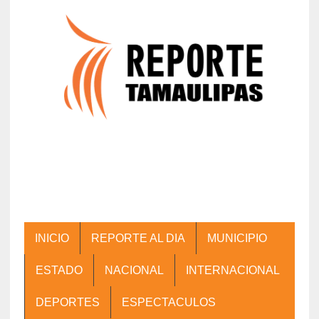
INICIO
REPORTE AL DIA
MUNICIPIO
ESTADO
NACIONAL
INTERNACIONAL
DEPORTES
ESPECTACULOS