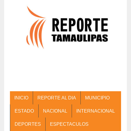
INICIO
REPORTE AL DIA
MUNICIPIO
ESTADO
NACIONAL
INTERNACIONAL
DEPORTES
ESPECTACULOS