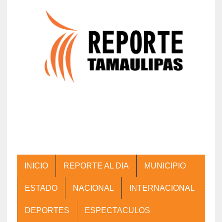
INICIO
REPORTE AL DIA
MUNICIPIO
ESTADO
NACIONAL
INTERNACIONAL
DEPORTES
ESPECTACULOS