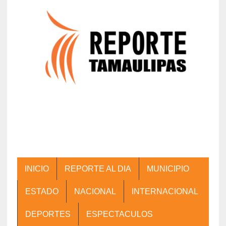
INICIO
REPORTE AL DIA
MUNICIPIO
ESTADO
NACIONAL
INTERNACIONAL
DEPORTES
ESPECTACULOS