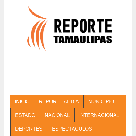
INICIO
REPORTE AL DIA
MUNICIPIO
ESTADO
NACIONAL
INTERNACIONAL
DEPORTES
ESPECTACULOS