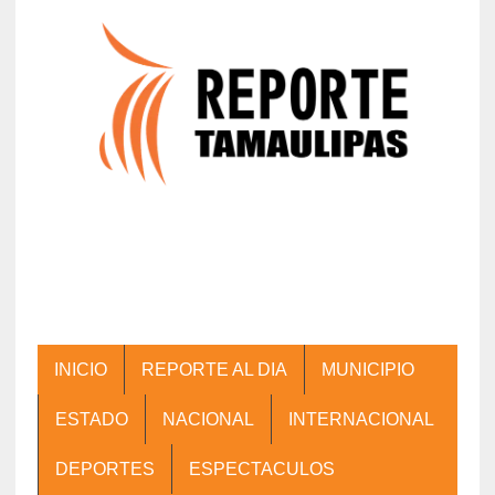
INICIO
REPORTE AL DIA
MUNICIPIO
ESTADO
NACIONAL
INTERNACIONAL
DEPORTES
ESPECTACULOS