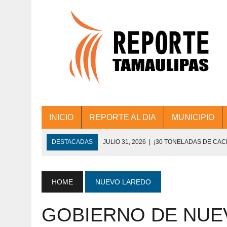
INICIO
REPORTE AL DIA
MUNICIPIO
DESTACADAS
JULIO 31, 2026
|
¡30 TONELADAS DE CA
ACCIONES DE LIMPIEZA EN LOS PRESIDE
JULIO 31, 2026
|
FORTALECE TAMAULIPAS SU CONECTIVIDA
HOME
NUEVO LAREDO
JULIO 30, 2026
|
💧🚰 ¡AGUA PARA LA COMUNIDAD!
GOBIERNO DE NUE
JULIO 30, 2026
|
¡TRABAJO EN EQUIPO Y RESULTADOS! 
DE COLONIA.