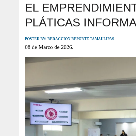
EL EMPRENDIMIENT
JULIO 30, 2026
|
TAMAULIPAS TE INVITA A DESCUBRIR EL 
PLÁTICAS INFORMAT
POSTED BY:
REDACCION REPORTE TAMAULIPAS
08 de Marzo de 2026.