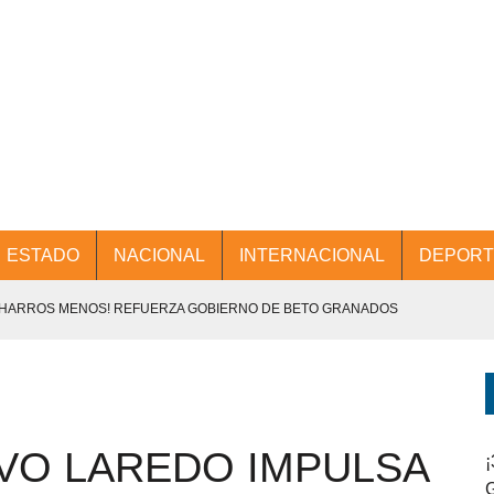
ESTADO
NACIONAL
INTERNACIONAL
DEPORT
CHARROS MENOS! REFUERZA GOBIERNO DE BETO GRANADOS
NTES.
D Y PROMOCIÓN TURÍSTICA DESDE EL AIFA.
VO LAREDO IMPULSA
ENCABEZA BETO GRANADOS MESA DE TRABAJO CON PRESIDENTES
¡
G