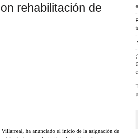
n rehabilitación de
e
ENCANTO DE LAS PLAYAS DEL GOLFO DE MÉXICO.
F
t

¡
G
c
T
p
illarreal, ha anunciado el inicio de la asignación de