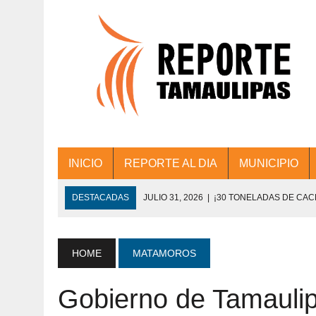
INICIO
REPORTE AL DIA
MUNICIPIO
DESTACADAS
JULIO 31, 2026
|
¡30 TONELADAS DE CA
ACCIONES DE LIMPIEZA EN LOS PRESIDE
JULIO 31, 2026
|
FORTALECE TAMAULIPAS SU CONECTIVIDA
HOME
MATAMOROS
JULIO 30, 2026
|
💧🚰 ¡AGUA PARA LA COMUNIDAD!
Gobierno de Tamaulipa
JULIO 30, 2026
|
¡TRABAJO EN EQUIPO Y RESULTADOS! 
DE COLONIA.