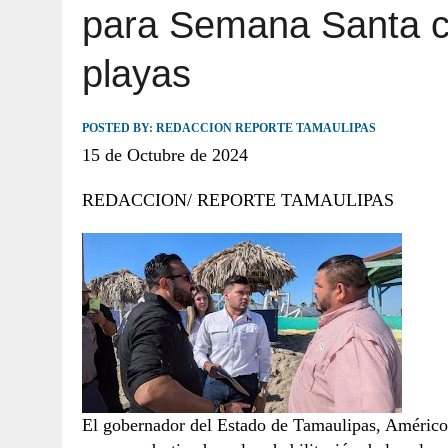
para Semana Santa co
JULIO 30, 2026
|
TAMAULIPAS TE INVITA A DESCUBRIR EL 
playas
POSTED BY:
REDACCION REPORTE TAMAULIPAS
15 de Octubre de 2024
REDACCION/ REPORTE TAMAULIPAS
El gobernador del Estado de Tamaulipas, Américo V