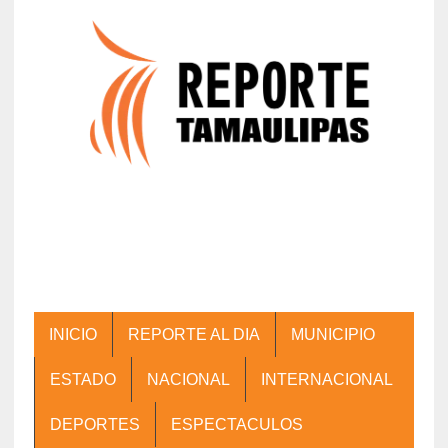
INICIO
REPORTE AL DIA
MUNICIPIO
ESTADO
NACIONAL
INTERNACIONAL
DEPORTES
ESPECTACULOS