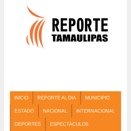
INICIO
REPORTE AL DIA
MUNICIPIO
ESTADO
NACIONAL
INTERNACIONAL
DEPORTES
ESPECTACULOS