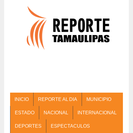
INICIO
REPORTE AL DIA
MUNICIPIO
ESTADO
NACIONAL
INTERNACIONAL
DEPORTES
ESPECTACULOS