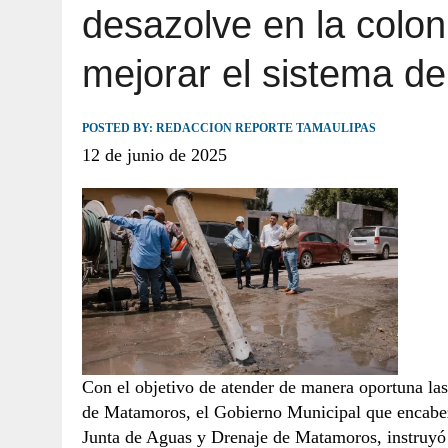
desazolve en la colon
JULIO 30, 2026
|
TAMAULIPAS TE INVITA A DESCUBRIR EL 
mejorar el sistema de
POSTED BY:
REDACCION REPORTE TAMAULIPAS
12 de junio de 2025
Con el objetivo de atender de manera oportuna las 
de Matamoros, el Gobierno Municipal que encabez
Junta de Aguas y Drenaje de Matamoros, instruyó l