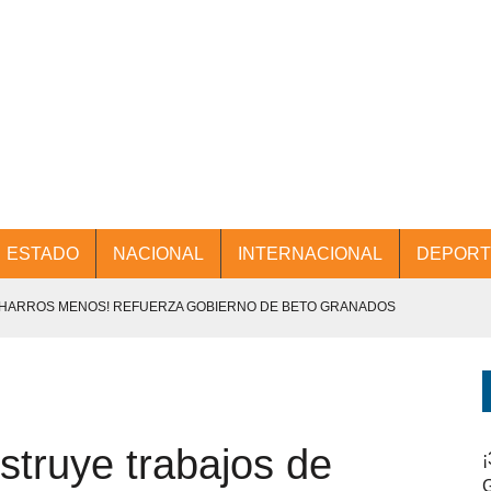
ESTADO
NACIONAL
INTERNACIONAL
DEPORT
CHARROS MENOS! REFUERZA GOBIERNO DE BETO GRANADOS
NTES.
D Y PROMOCIÓN TURÍSTICA DESDE EL AIFA.
struye trabajos de
ENCABEZA BETO GRANADOS MESA DE TRABAJO CON PRESIDENTES
¡
G