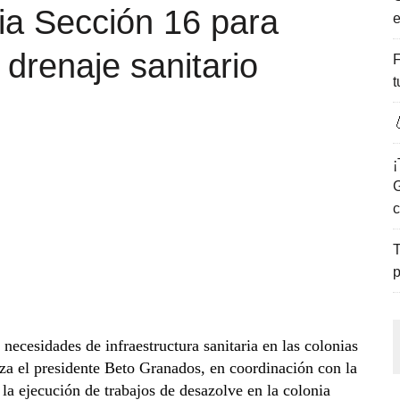
ia Sección 16 para
e
ENCANTO DE LAS PLAYAS DEL GOLFO DE MÉXICO.
 drenaje sanitario
F
t

¡
G
c
T
p
necesidades de infraestructura sanitaria en las colonias
a el presidente Beto Granados, en coordinación con la
a ejecución de trabajos de desazolve en la colonia