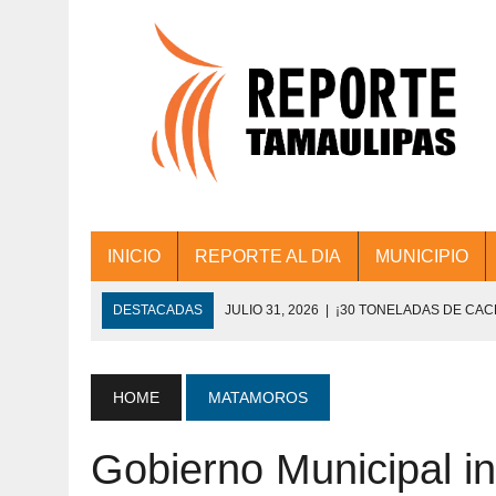
INICIO
REPORTE AL DIA
MUNICIPIO
DESTACADAS
JULIO 31, 2026
|
¡30 TONELADAS DE CA
ACCIONES DE LIMPIEZA EN LOS PRESIDE
JULIO 31, 2026
|
FORTALECE TAMAULIPAS SU CONECTIVIDA
HOME
MATAMOROS
JULIO 30, 2026
|
💧🚰 ¡AGUA PARA LA COMUNIDAD!
Gobierno Municipal in
JULIO 30, 2026
|
¡TRABAJO EN EQUIPO Y RESULTADOS! 
DE COLONIA.