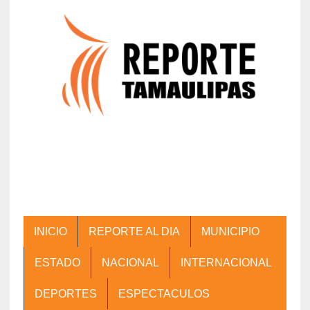
INICIO
REPORTE AL DIA
MUNICIPIO
ESTADO
NACIONAL
INTERNACIONAL
DEPORTES
ESPECTACULOS