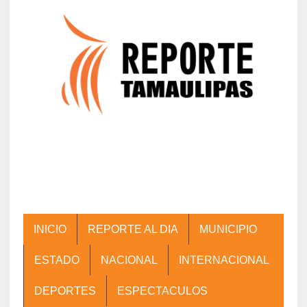
INICIO
REPORTE AL DIA
MUNICIPIO
ESTADO
NACIONAL
INTERNACIONAL
DEPORTES
ESPECTACULOS