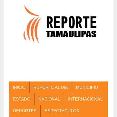
INICIO
REPORTE AL DIA
MUNICIPIO
ESTADO
NACIONAL
INTERNACIONAL
DEPORTES
ESPECTACULOS