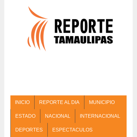
INICIO
REPORTE AL DIA
MUNICIPIO
ESTADO
NACIONAL
INTERNACIONAL
DEPORTES
ESPECTACULOS