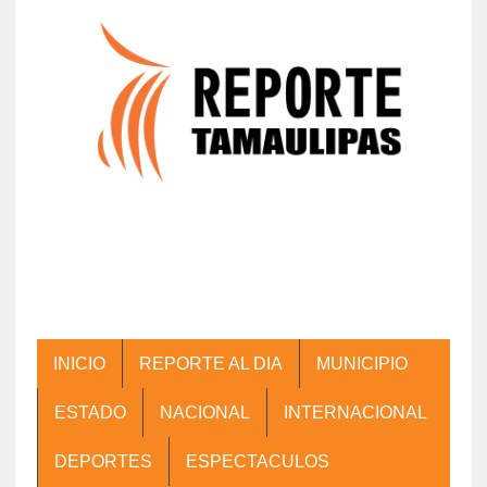
INICIO
REPORTE AL DIA
MUNICIPIO
ESTADO
NACIONAL
INTERNACIONAL
DEPORTES
ESPECTACULOS