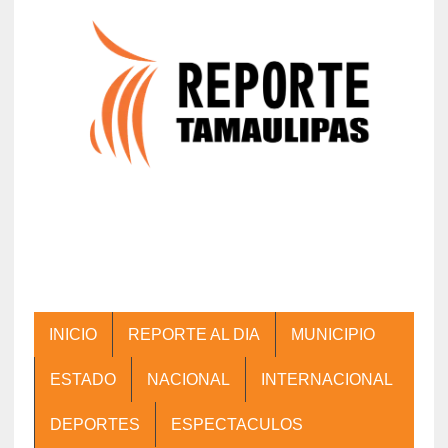
INICIO
REPORTE AL DIA
MUNICIPIO
ESTADO
NACIONAL
INTERNACIONAL
DEPORTES
ESPECTACULOS