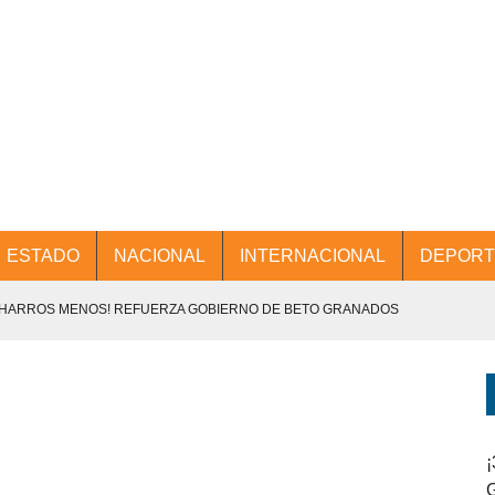
ESTADO
NACIONAL
INTERNACIONAL
DEPORT
CHARROS MENOS! REFUERZA GOBIERNO DE BETO GRANADOS
NTES.
D Y PROMOCIÓN TURÍSTICA DESDE EL AIFA.
ENCABEZA BETO GRANADOS MESA DE TRABAJO CON PRESIDENTES
¡
G