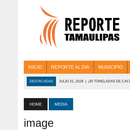
INICIO
REPORTE AL DIA
MUNICIPIO
DESTACADAS
JULIO 31, 2026
|
¡30 TONELADAS DE CA
ACCIONES DE LIMPIEZA EN LOS PRESIDE
JULIO 31, 2026
|
FORTALECE TAMAULIPAS SU CONECTIVIDA
HOME
MEDIA
JULIO 30, 2026
|
💧🚰 ¡AGUA PARA LA COMUNIDAD!
image
JULIO 30, 2026
|
¡TRABAJO EN EQUIPO Y RESULTADOS! 
DE COLONIA.