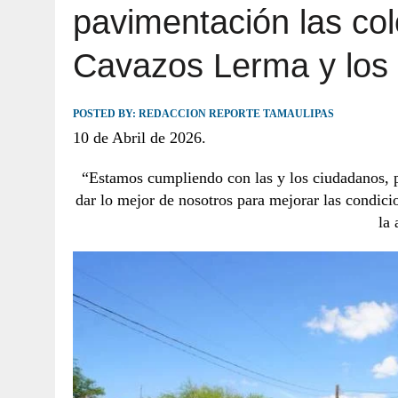
pavimentación las col
JULIO 30, 2026
|
TAMAULIPAS TE INVITA A DESCUBRIR EL 
Cavazos Lerma y los
POSTED BY:
REDACCION REPORTE TAMAULIPAS
10 de Abril de 2026.
“Estamos cumpliendo con las y los ciudadanos, p
dar lo mejor de nosotros para mejorar las condic
la 