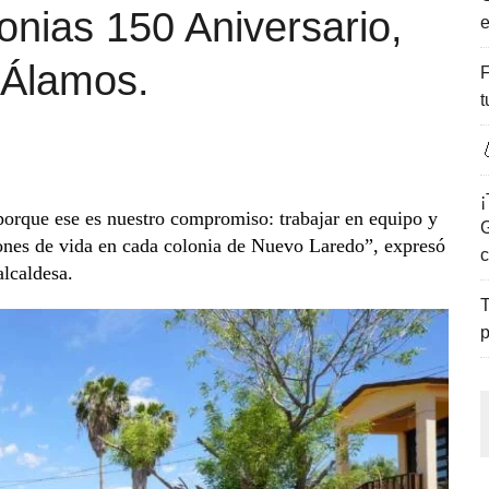
onias 150 Aniversario,
e
ENCANTO DE LAS PLAYAS DEL GOLFO DE MÉXICO.
 Álamos.
F
t

¡
orque ese es nuestro compromiso: trabajar en equipo y
G
iones de vida en cada colonia de Nuevo Laredo”, expresó
c
alcaldesa.
T
p