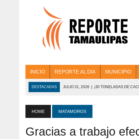
INICIO
REPORTE AL DIA
MUNICIPIO
DESTACADAS
JULIO 31, 2026
|
¡30 TONELADAS DE CA
ACCIONES DE LIMPIEZA EN LOS PRESIDE
JULIO 31, 2026
|
FORTALECE TAMAULIPAS SU CONECTIVIDA
HOME
MATAMOROS
JULIO 30, 2026
|
💧🚰 ¡AGUA PARA LA COMUNIDAD!
Gracias a trabajo efec
JULIO 30, 2026
|
¡TRABAJO EN EQUIPO Y RESULTADOS! 
DE COLONIA.