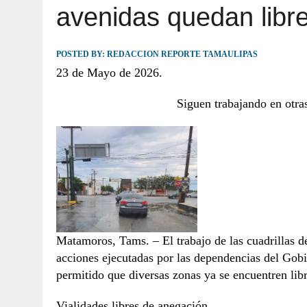
avenidas quedan libr
JULIO 30, 2026
|
TAMAULIPAS TE INVITA A DESCUBRIR EL 
POSTED BY:
REDACCION REPORTE TAMAULIPAS
23 de Mayo de 2026.
Siguen trabajando en otras
Matamoros, Tams. – El trabajo de las cuadrillas d
acciones ejecutadas por las dependencias del Gob
permitido que diversas zonas ya se encuentren lib
Vialidades libres de anegación.