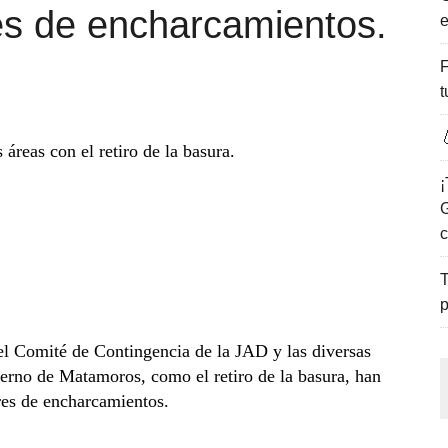
es de encharcamientos.
e
ENCANTO DE LAS PLAYAS DEL GOLFO DE MÉXICO.
F
t

 áreas con el retiro de la basura.
¡
G
c
T
p
el Comité de Contingencia de la JAD y las diversas
ierno de Matamoros, como el retiro de la basura, han
res de encharcamientos.