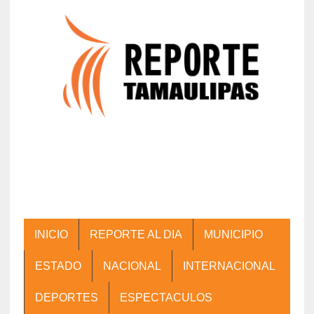
INICIO
REPORTE AL DIA
MUNICIPIO
ESTADO
NACIONAL
INTERNACIONAL
DEPORTES
ESPECTACULOS