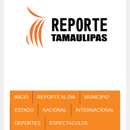
INICIO
REPORTE AL DIA
MUNICIPIO
ESTADO
NACIONAL
INTERNACIONAL
DEPORTES
ESPECTACULOS