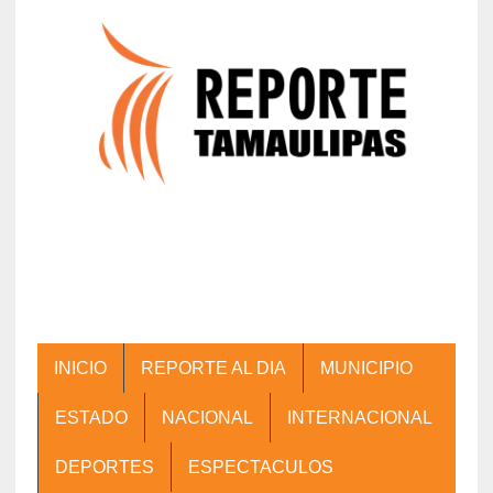
INICIO
REPORTE AL DIA
MUNICIPIO
ESTADO
NACIONAL
INTERNACIONAL
DEPORTES
ESPECTACULOS