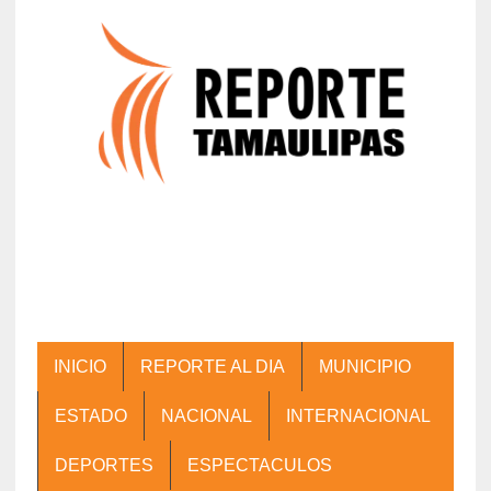
INICIO
REPORTE AL DIA
MUNICIPIO
ESTADO
NACIONAL
INTERNACIONAL
DEPORTES
ESPECTACULOS