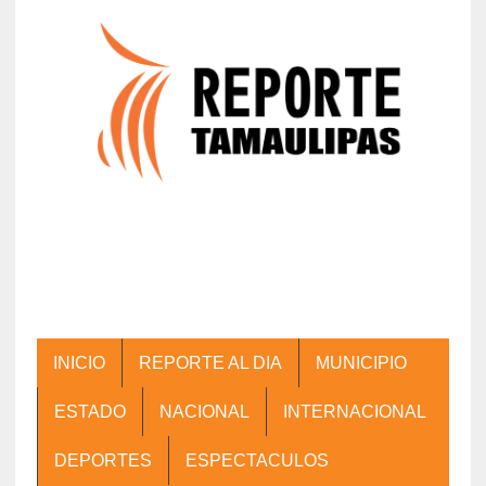
INICIO
REPORTE AL DIA
MUNICIPIO
ESTADO
NACIONAL
INTERNACIONAL
DEPORTES
ESPECTACULOS