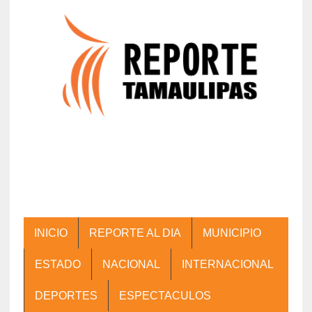
INICIO
REPORTE AL DIA
MUNICIPIO
ESTADO
NACIONAL
INTERNACIONAL
DEPORTES
ESPECTACULOS