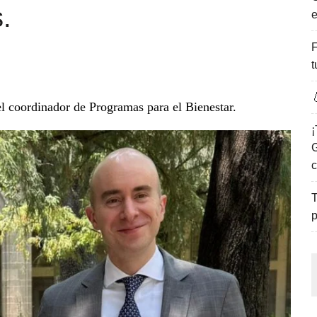
.
e
ENCANTO DE LAS PLAYAS DEL GOLFO DE MÉXICO.
F
t

l coordinador de Programas para el Bienestar.
¡
G
c
T
p