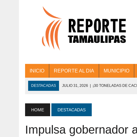
INICIO
REPORTE AL DIA
MUNICIPIO
DESTACADAS
JULIO 31, 2026
|
¡30 TONELADAS DE CA
ACCIONES DE LIMPIEZA EN LOS PRESIDE
JULIO 31, 2026
|
FORTALECE TAMAULIPAS SU CONECTIVIDA
HOME
DESTACADAS
JULIO 30, 2026
|
💧🚰 ¡AGUA PARA LA COMUNIDAD!
Impulsa gobernador a
JULIO 30, 2026
|
¡TRABAJO EN EQUIPO Y RESULTADOS! 
DE COLONIA.