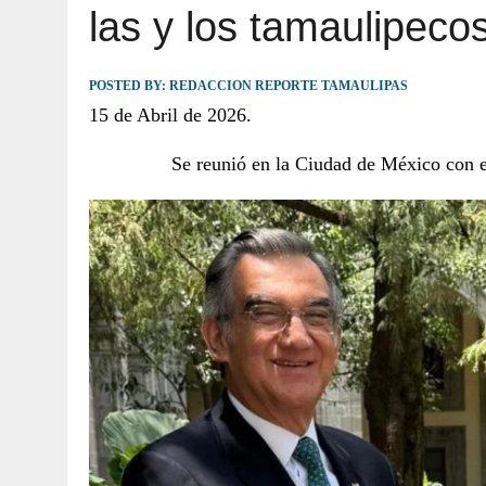
las y los tamaulipecos
JULIO 30, 2026
|
TAMAULIPAS TE INVITA A DESCUBRIR EL 
POSTED BY:
REDACCION REPORTE TAMAULIPAS
15 de Abril de 2026.
Se reunió en la Ciudad de México con e