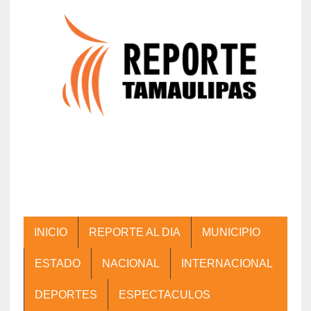
INICIO
REPORTE AL DIA
MUNICIPIO
ESTADO
NACIONAL
INTERNACIONAL
DEPORTES
ESPECTACULOS