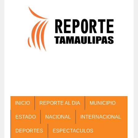
INICIO
REPORTE AL DIA
MUNICIPIO
ESTADO
NACIONAL
INTERNACIONAL
DEPORTES
ESPECTACULOS