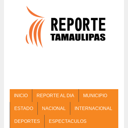
INICIO
REPORTE AL DIA
MUNICIPIO
ESTADO
NACIONAL
INTERNACIONAL
DEPORTES
ESPECTACULOS