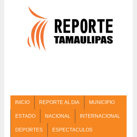
INICIO
REPORTE AL DIA
MUNICIPIO
ESTADO
NACIONAL
INTERNACIONAL
DEPORTES
ESPECTACULOS