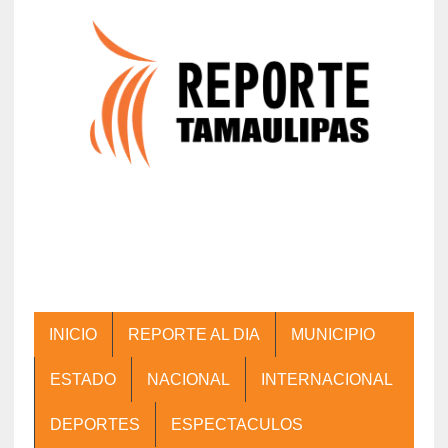
INICIO
REPORTE AL DIA
MUNICIPIO
ESTADO
NACIONAL
INTERNACIONAL
DEPORTES
ESPECTACULOS