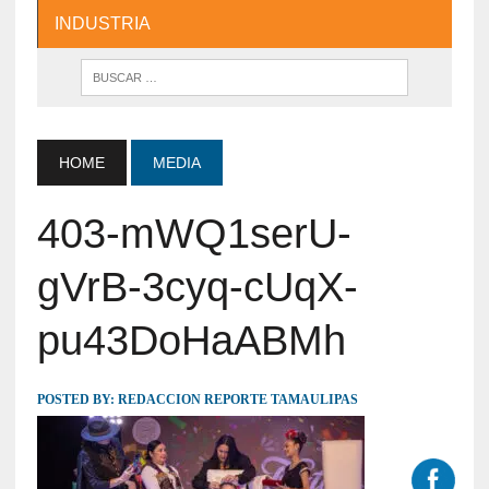
INDUSTRIA
HOME
MEDIA
403-mWQ1serU-
gVrB-3cyq-cUqX-
pu43DoHaABMh
POSTED BY:
REDACCION REPORTE TAMAULIPAS