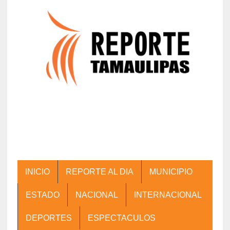
INICIO
REPORTE AL DIA
MUNICIPIO
ESTADO
NACIONAL
INTERNACIONAL
DEPORTES
ESPECTACULOS