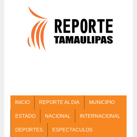
INICIO
REPORTE AL DIA
MUNICIPIO
ESTADO
NACIONAL
INTERNACIONAL
DEPORTES
ESPECTACULOS