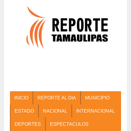
INICIO
REPORTE AL DIA
MUNICIPIO
ESTADO
NACIONAL
INTERNACIONAL
DEPORTES
ESPECTACULOS