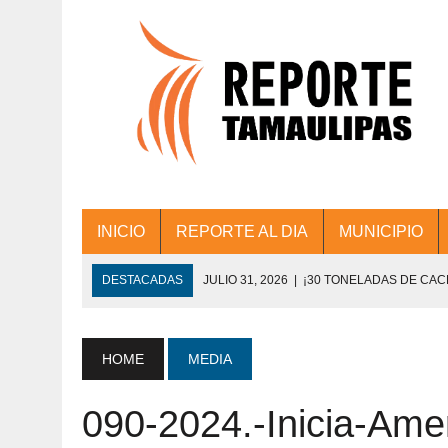
INICIO
REPORTE AL DIA
MUNICIPIO
DESTACADAS
JULIO 31, 2026
|
¡30 TONELADAS DE CA
ACCIONES DE LIMPIEZA EN LOS PRESIDE
JULIO 31, 2026
|
FORTALECE TAMAULIPAS SU CONECTIVIDA
HOME
MEDIA
JULIO 30, 2026
|
💧🚰 ¡AGUA PARA LA COMUNIDAD!
090-2024.-Inicia-Ame
JULIO 30, 2026
|
¡TRABAJO EN EQUIPO Y RESULTADOS! 
DE COLONIA.