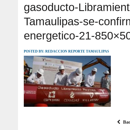
gasoducto-Libramien
JULIO 30, 2026
|
TAMAULIPAS TE INVITA A DESCUBRIR EL 
Tamaulipas-se-confir
energetico-21-850×5
POSTED BY:
REDACCION REPORTE TAMAULIPAS
Bac