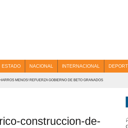
ESTADO
NACIONAL
INTERNACIONAL
DEPORT
CHARROS MENOS! REFUERZA GOBIERNO DE BETO GRANADOS
NTES.
D Y PROMOCIÓN TURÍSTICA DESDE EL AIFA.
rico-construccion-de-
ENCABEZA BETO GRANADOS MESA DE TRABAJO CON PRESIDENTES
¡
G