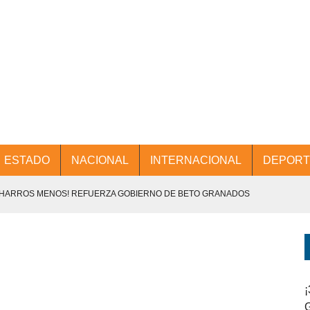
ESTADO
NACIONAL
INTERNACIONAL
DEPORT
CHARROS MENOS! REFUERZA GOBIERNO DE BETO GRANADOS
NTES.
D Y PROMOCIÓN TURÍSTICA DESDE EL AIFA.
ENCABEZA BETO GRANADOS MESA DE TRABAJO CON PRESIDENTES
¡
G