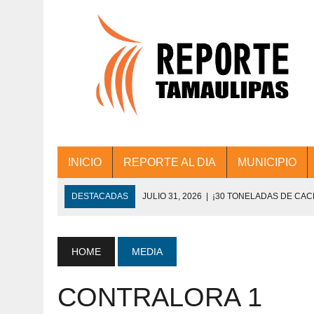
INICIO
REPORTE AL DIA
MUNICIPIO
DESTACADAS
JULIO 31, 2026
|
¡30 TONELADAS DE CA
ACCIONES DE LIMPIEZA EN LOS PRESIDE
JULIO 31, 2026
|
FORTALECE TAMAULIPAS SU CONECTIVIDA
HOME
MEDIA
JULIO 30, 2026
|
💧🚰 ¡AGUA PARA LA COMUNIDAD!
CONTRALORA 1
JULIO 30, 2026
|
¡TRABAJO EN EQUIPO Y RESULTADOS! 
DE COLONIA.