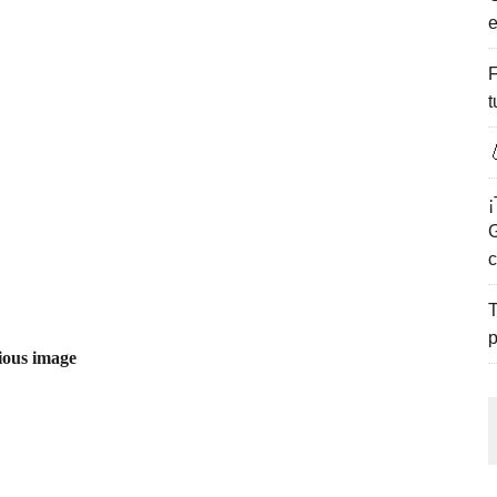
e
ENCANTO DE LAS PLAYAS DEL GOLFO DE MÉXICO.
F
t

¡
G
c
T
p
ious image