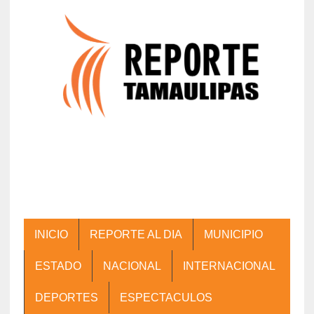
INICIO
REPORTE AL DIA
MUNICIPIO
ESTADO
NACIONAL
INTERNACIONAL
DEPORTES
ESPECTACULOS