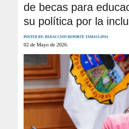
de becas para educac
JULIO 30, 2026
|
TAMAULIPAS TE INVITA A DESCUBRIR EL 
su política por la incl
POSTED BY:
REDACCION REPORTE TAMAULIPAS
02 de Mayo de 2026.