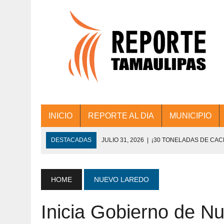
INICIO
REPORTE AL DIA
MUNICIPIO
DESTACADAS
JULIO 31, 2026
|
¡30 TONELADAS DE CA
ACCIONES DE LIMPIEZA EN LOS PRESIDE
JULIO 31, 2026
|
FORTALECE TAMAULIPAS SU CONECTIVIDA
HOME
NUEVO LAREDO
JULIO 30, 2026
|
💧🚰 ¡AGUA PARA LA COMUNIDAD!
Inicia Gobierno de N
JULIO 30, 2026
|
¡TRABAJO EN EQUIPO Y RESULTADOS! 
DE COLONIA.