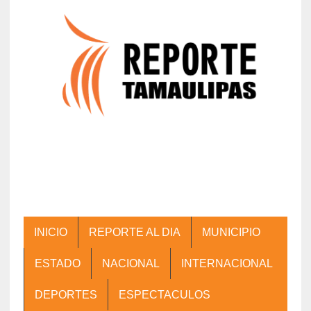
INICIO
REPORTE AL DIA
MUNICIPIO
ESTADO
NACIONAL
INTERNACIONAL
DEPORTES
ESPECTACULOS