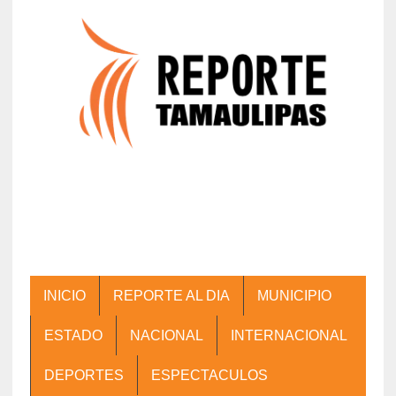
INICIO
REPORTE AL DIA
MUNICIPIO
ESTADO
NACIONAL
INTERNACIONAL
DEPORTES
ESPECTACULOS