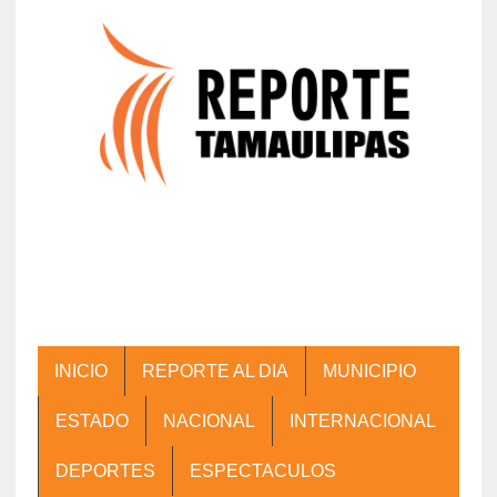
INICIO
REPORTE AL DIA
MUNICIPIO
ESTADO
NACIONAL
INTERNACIONAL
DEPORTES
ESPECTACULOS