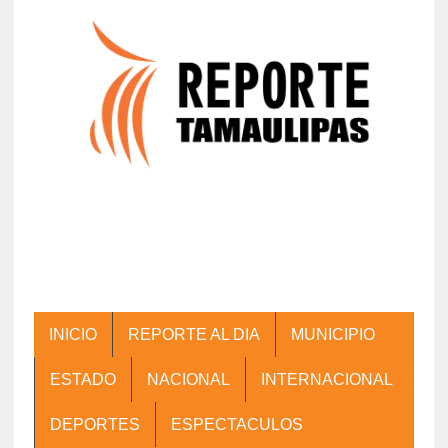
INICIO
REPORTE AL DIA
MUNICIPIO
ESTADO
NACIONAL
INTERNACIONAL
DEPORTES
ESPECTACULOS