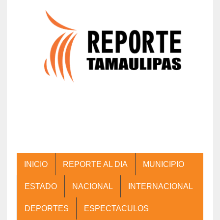
INICIO
REPORTE AL DIA
MUNICIPIO
ESTADO
NACIONAL
INTERNACIONAL
DEPORTES
ESPECTACULOS