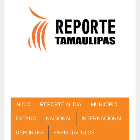
INICIO
REPORTE AL DIA
MUNICIPIO
ESTADO
NACIONAL
INTERNACIONAL
DEPORTES
ESPECTACULOS