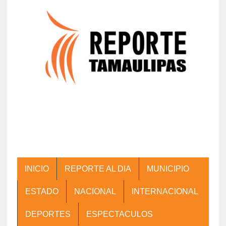
INICIO
REPORTE AL DIA
MUNICIPIO
ESTADO
NACIONAL
INTERNACIONAL
DEPORTES
ESPECTACULOS