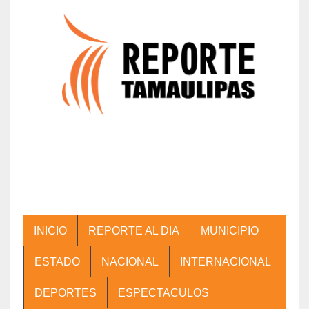
INICIO
REPORTE AL DIA
MUNICIPIO
ESTADO
NACIONAL
INTERNACIONAL
DEPORTES
ESPECTACULOS