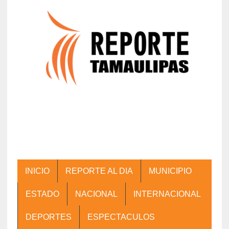
INICIO
REPORTE AL DIA
MUNICIPIO
ESTADO
NACIONAL
INTERNACIONAL
DEPORTES
ESPECTACULOS